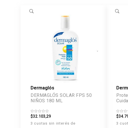
Dermaglós
Derm
DERMAGLÓS SOLAR FPS 50
Prote
NIÑOS 180 ML
Cuida
50 m
$32.103,29
$34.7
3 cuotas sin interés de
3 cuo