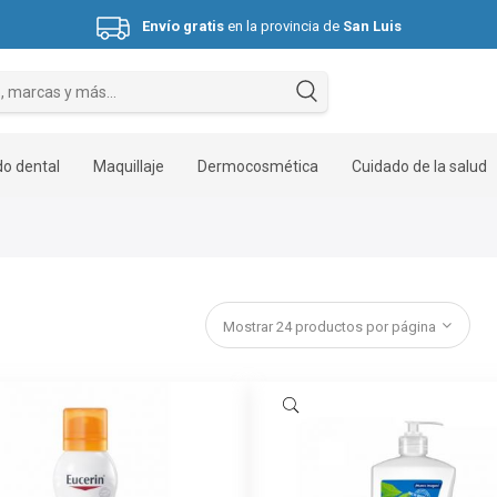
Envío gratis
en la provincia de
San Luis
Hasta 3 cuotas sin interés.
o dental
Maquillaje
Dermocosmética
Cuidado de la salud