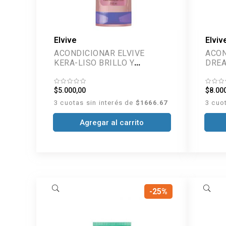
Elvive
Elviv
ACONDICIONAR ELVIVE
ACON
KERA-LISO BRILLO Y
SEDOSIDAD 200 ML
$5.000,00
$8.00
3 cuotas sin interés de
$1666.67
3 cuo
Agregar al carrito
-25%