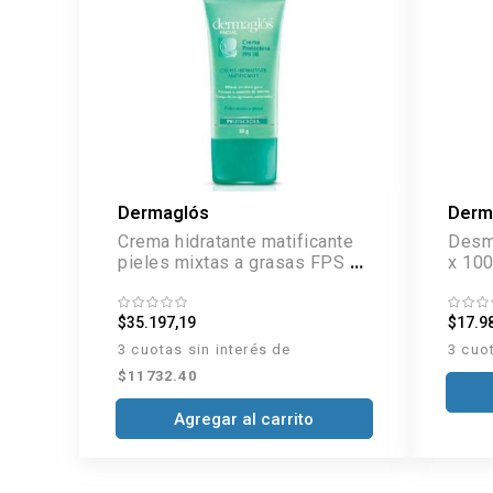
Dermaglós
Derm
Crema hidratante matificante
Desma
pieles mixtas a grasas FPS 30
x 100
x 50 g
$35.197,19
$17.9
3 cuotas sin interés de
3 cuo
$11732.40
Agregar al carrito