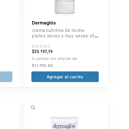
Dermaglós
crema nutritiva de noche
pieles secas y muy secas x50
g
$35.197,19
3 cuotas sin interés de
$11732.40
Agregar al carrito