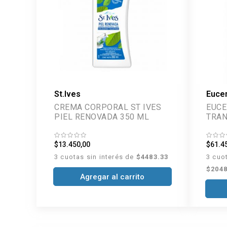
St.Ives
Eucer
CREMA CORPORAL ST IVES
EUCE
PIEL RENOVADA 350 ML
TRAN
ML
$13.450,00
$61.4
3 cuotas sin interés de
$4483.33
3 cuo
$2048
Agregar al carrito