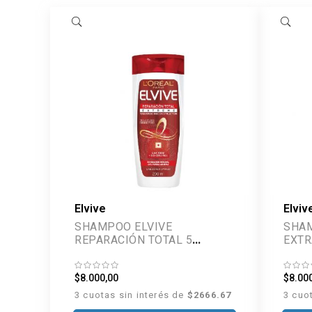
Elvive
Elviv
SHAMPOO ELVIVE
SHAM
REPARACIÓN TOTAL 5
EXTR
EXTREME 200 ML
DEFI
$8.000,00
$8.00
3 cuotas sin interés de
$2666.67
3 cuo