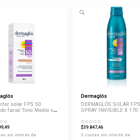
aglós
Dermaglós
ctor solar FPS 50
DERMAGLÓS SOLAR FPS
do facial Tono Medio x
SPRAY INVISIBLE X 170
l
99,49
$39.847,46
tas sin interés de
3 cuotas sin interés de