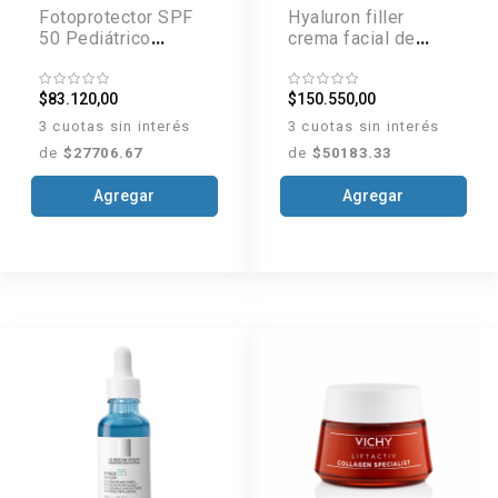
Fotoprotector SPF
Hyaluron filler
50 Pediátrico
crema facial de
Fusion Water x 50
noche x 50 ml
ml
$83.120,00
$150.550,00
3 cuotas sin interés
3 cuotas sin interés
de
$27706.67
de
$50183.33
Agregar
Agregar