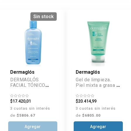
Sin stock
Dermaglós
Dermaglós
DERMAGLÓS
Gel de limpieza.
FACIAL TÓNICO
Piel mixta a grasa x
HIDRATANTE 200
150 g
ML
$17.420,01
$20.414,99
3 cuotas sin interés
3 cuotas sin interés
de
$5806.67
de
$6805.00
Agregar
Agregar