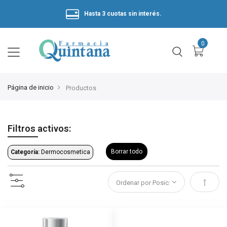
Hasta 3 cuotas sin interés.
Página de inicio
Productos
Filtros activos:
Borrar todo
Categoría:
Dermocosmetica
Estable