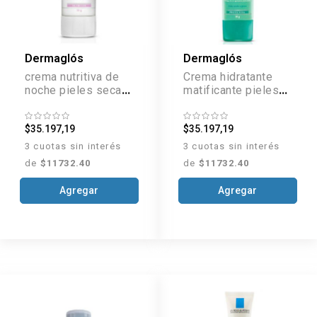
Dermaglós
Dermaglós
crema nutritiva de
Crema hidratante
noche pieles secas
matificante pieles
y muy secas x50 g
mixtas a grasas
FPS 30 x 50 g
$35.197,19
$35.197,19
3 cuotas sin interés
3 cuotas sin interés
de
$11732.40
de
$11732.40
Agregar
Agregar