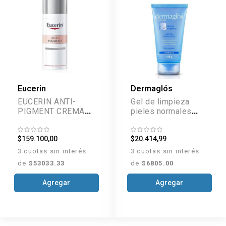
Eucerin
Dermaglós
EUCERIN ANTI-
Gel de limpieza
PIGMENT CREMA
pieles normales
DE NOCHE 50 ML
x150 g
$159.100,00
$20.414,99
3 cuotas sin interés
3 cuotas sin interés
de
$53033.33
de
$6805.00
Agregar
Agregar