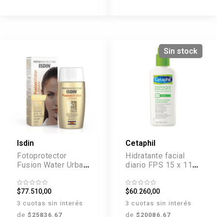
Sin stock
Isdin
Cetaphil
Fotoprotector
Hidratante facial
Fusion Water Urban
diario FPS 15 x 118
FPS 30 x 50 ml
ml
$77.510,00
$60.260,00
3 cuotas sin interés
3 cuotas sin interés
de
$25836.67
de
$20086.67