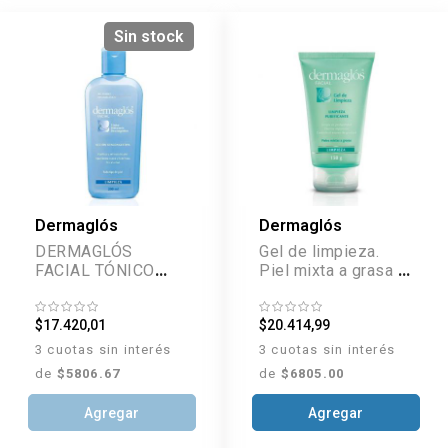
Sin stock
Dermaglós
Dermaglós
DERMAGLÓS
Gel de limpieza.
FACIAL TÓNICO
Piel mixta a grasa x
HIDRATANTE 200
150 g
ML
$17.420,01
$20.414,99
3 cuotas sin interés
3 cuotas sin interés
de
$5806.67
de
$6805.00
Agregar
Agregar