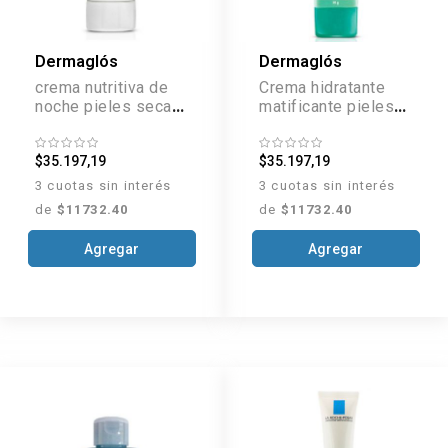
Dermaglós
Dermaglós
crema nutritiva de
Crema hidratante
noche pieles secas
matificante pieles
y muy secas x50 g
mixtas a grasas
FPS 30 x 50 g
$35.197,19
$35.197,19
3 cuotas sin interés
3 cuotas sin interés
de
$11732.40
de
$11732.40
Agregar
Agregar