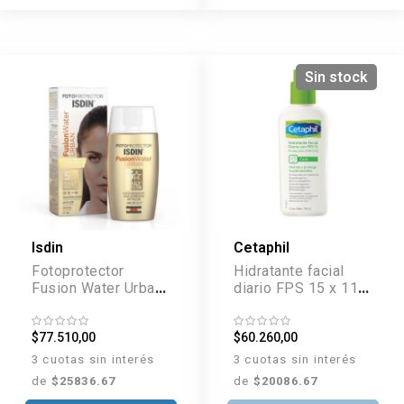
Sin stock
Isdin
Cetaphil
Fotoprotector
Hidratante facial
Fusion Water Urban
diario FPS 15 x 118
FPS 30 x 50 ml
ml
$77.510,00
$60.260,00
3 cuotas sin interés
3 cuotas sin interés
de
$25836.67
de
$20086.67