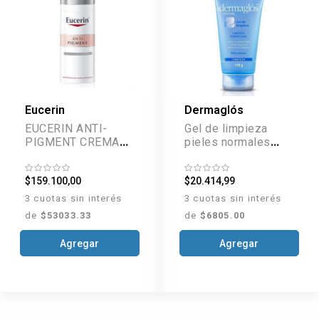
Eucerin
Dermaglós
EUCERIN ANTI-
Gel de limpieza
PIGMENT CREMA
pieles normales
DE NOCHE 50 ML
x150 g
$159.100,00
$20.414,99
3 cuotas sin interés
3 cuotas sin interés
de
$53033.33
de
$6805.00
Agregar
Agregar