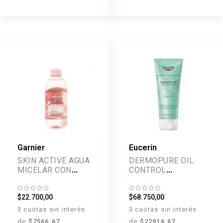
Garnier
Eucerin
SKIN ACTIVE AGUA
DERMOPURE OIL
MICELAR CON
CONTROL
ROSAS 400 ML
EXFOLIANTE 100
ML
$22.700,00
$68.750,00
3 cuotas sin interés
3 cuotas sin interés
de
$7566.67
de
$22916.67