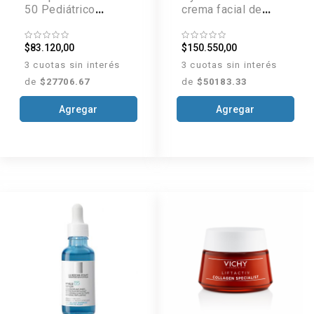
50 Pediátrico
crema facial de
Fusion Water x 50
noche x 50 ml
ml
$83.120,00
$150.550,00
3 cuotas sin interés
3 cuotas sin interés
de
$27706.67
de
$50183.33
Agregar
Agregar