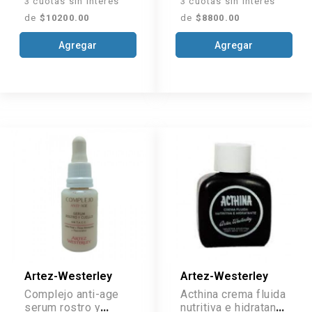
3 cuotas sin interés
3 cuotas sin interés
de
$10200.00
de
$8800.00
Agregar
Agregar
Artez-Westerley
Artez-Westerley
Complejo anti-age
Acthina crema fluida
serum rostro y
nutritiva e hidratante