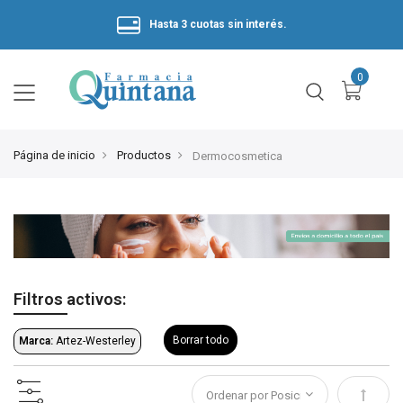
Hasta 3 cuotas sin interés.
Página de inicio
Productos
Dermocosmetica
Filtros activos:
Borrar todo
Marca:
Artez-Westerley
Estable