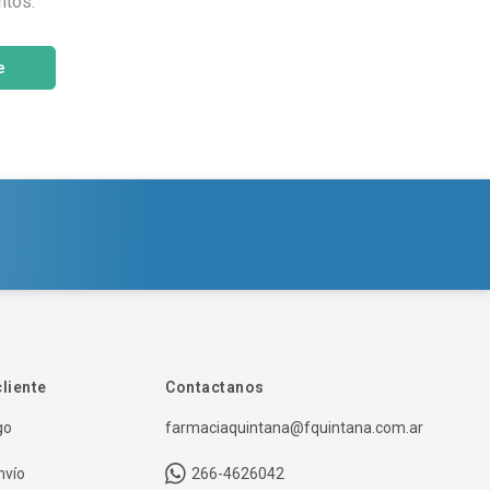
ntos.
e
cliente
Contactanos
go
farmaciaquintana@fquintana.com.ar
nvío
266-4626042