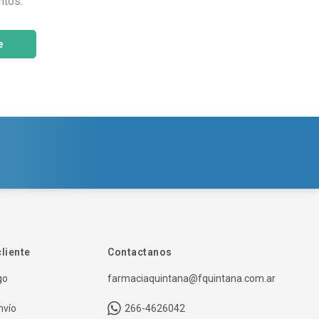
ntos.
e
cliente
Contactanos
go
farmaciaquintana@fquintana.com.ar
nvío
266-4626042