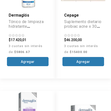
Dermaglós
Cepage
Tónico de limpieza
Suplemento dietario
hidratante
probiac acne x 30
descongestivo x
comp
200 ml
$17.420,01
$46.200,00
3 cuotas sin interés
3 cuotas sin interés
de
$5806.67
de
$15400.00
Agregar
Agregar