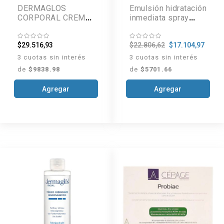
DERMAGLOS
Emulsión hidratación
CORPORAL CREMA
inmediata spray
HIDRAT INMED X
continuo x 175ml
300G
$29.516,93
$22.806,62
$17.104,97
3 cuotas sin interés
3 cuotas sin interés
de
$9838.98
de
$5701.66
Agregar
Agregar