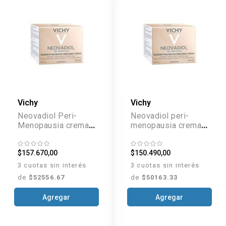
Vichy
Vichy
Neovadiol Peri-
Neovadiol peri-
Menopausia crema
menopausia crema
de Noche x 50 ml
de día piel normal a
mixta x 50 ml
$157.670,00
$150.490,00
3 cuotas sin interés
3 cuotas sin interés
de
$52556.67
de
$50163.33
Agregar
Agregar