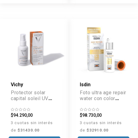
Vichy
Isdin
Protector solar
Foto ultra age repair
capital soleil UV
water con color
Age FPS50 x 40ml
SPF50+ 50 ml
$94.290,00
$98.730,00
3 cuotas sin interés
3 cuotas sin interés
de
$31430.00
de
$32910.00