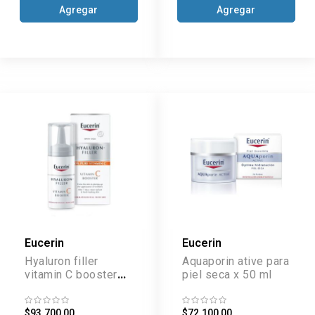
Agregar
Agregar
Eucerin
Eucerin
Hyaluron filler
Aquaporin ative para
vitamin C booster
piel seca x 50 ml
serum x 8 ml
$93.700,00
$72.100,00