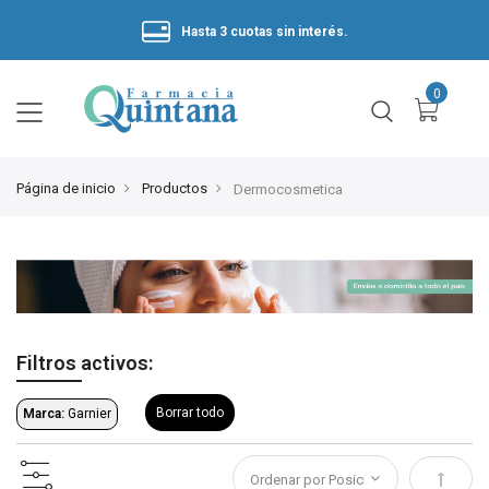
Hasta 3 cuotas sin interés.
Página de inicio
Productos
Dermocosmetica
Filtros activos:
Borrar todo
Marca:
Garnier
Estable