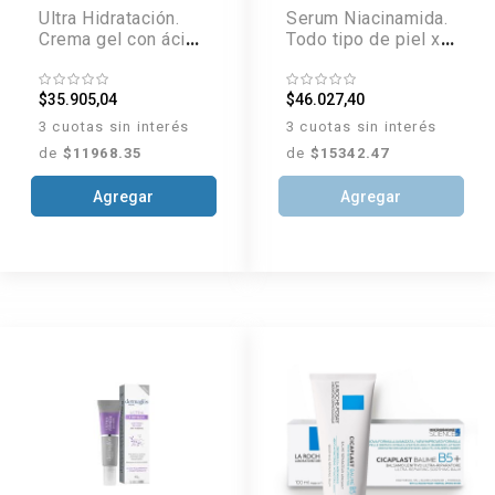
Ultra Hidratación.
Serum Niacinamida.
Crema gel con ácido
Todo tipo de piel x
hialurónico x 50 g
30 ml
$35.905,04
$46.027,40
3 cuotas sin interés
3 cuotas sin interés
de
$11968.35
de
$15342.47
Agregar
Agregar