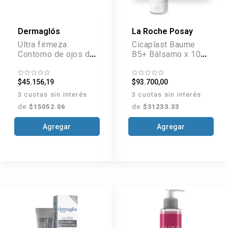
Dermaglós
La Roche Posay
Ultra firmeza.
Cicaplast Baume
Contorno de ojos día
B5+ Bálsamo x 100
y noche x 15 g
ml
$45.156,19
$93.700,00
3 cuotas sin interés
3 cuotas sin interés
de
$15052.06
de
$31233.33
Agregar
Agregar