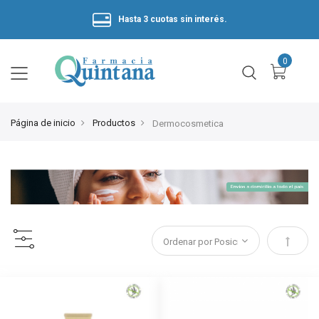
Hasta 3 cuotas sin interés.
Página de inicio
Productos
Dermocosmetica
Estable