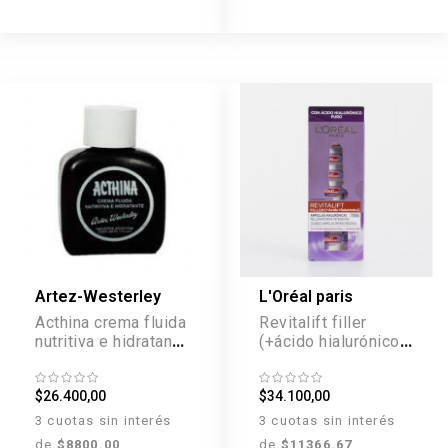
Artez-Westerley
L'Oréal paris
Acthina crema fluida
Revitalift filler
nutritiva e hidratante
(+ácido hialurónico)
x 110 g
tratamiento 7 días
ampollas
$26.400,00
$34.100,00
3 cuotas sin interés
3 cuotas sin interés
de
$8800.00
de
$11366.67