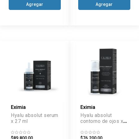
Agregar
Agregar
Eximia
Eximia
Hyalu absolut serum
Hyalu absolut
x 27 ml
contorno de ojos x
15 g
$89.800,00
$76.200,00