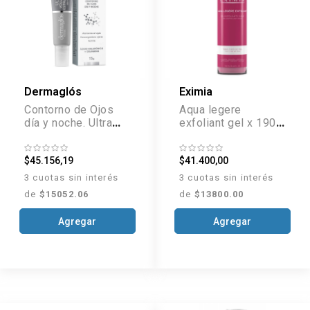
Dermaglós
Eximia
Contorno de Ojos
Aqua legere
día y noche. Ultra
exfoliant gel x 190
Volumen +
ml
Estructura x 15 g
$45.156,19
$41.400,00
3 cuotas sin interés
3 cuotas sin interés
de
$15052.06
de
$13800.00
Agregar
Agregar