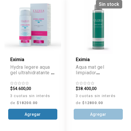
Sin stock
Eximia
Eximia
Hydra legere aqua
Aqua mat gel
gel ultrahidratante 3
limpiador
en 1 x 50 g
matificante x 190 ml
$54.600,00
$38.400,00
3 cuotas sin interés
3 cuotas sin interés
de
$18200.00
de
$12800.00
Agregar
Agregar