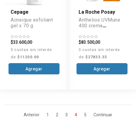
Cepage
La Roche Posay
Acneique exfoliant
Anthelios UVMune
gel x 70 g
400 crema
hidratante FPS 50 x
50 ml
$33.600,00
$83.500,00
3 cuotas sin interés
3 cuotas sin interés
de
$11200.00
de
$27833.33
Agregar
Agregar
Anterior
1
2
3
4
5
Continuar