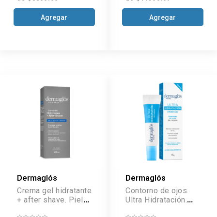
Agregar
Agregar
Dermaglós
Dermaglós
Crema gel hidratante
Contorno de ojos.
+ after shave. Piel
Ultra Hidratación.
mixta a grasa x 100
crema gel x 15 g