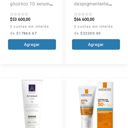
glicólico 10 serum x
despigmentante
30 ml
antioxidante x 30 ml
$53.600,00
$66.600,00
3 cuotas sin interés
3 cuotas sin interés
de
$17866.67
de
$22200.00
Agregar
Agregar