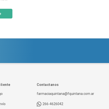
e
cliente
Contactanos
go
farmaciaquintana@fquintana.com.ar
nvío
266-4626042