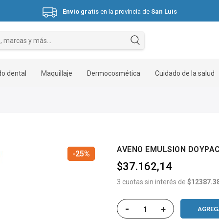
Envío gratis
en la provincia de
San Luis
Hasta 3 cuotas sin interés.
o dental
Maquillaje
Dermocosmética
Cuidado de la salud
AVENO EMULSION DOYPA
-25%
-25%
$37.162,14
3 cuotas sin interés de
$12387.3
-
+
AGREG