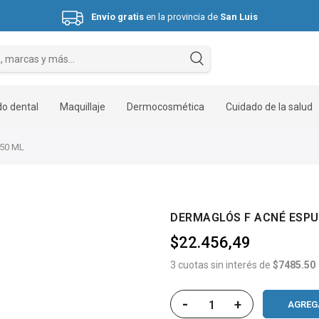
Envío gratis
en la provincia de
San Luis
Hasta 3 cuotas sin interés.
o dental
Maquillaje
Dermocosmética
Cuidado de la salud
50 ML
DERMAGLÓS F ACNÉ ESPU
$22.456,49
3 cuotas sin interés de
$7485.50
-
+
AGREG