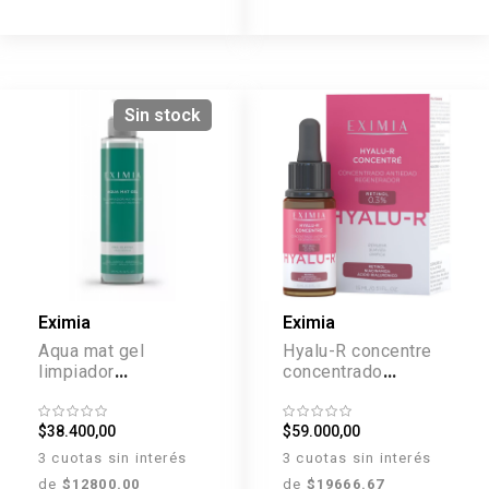
Sin stock
Eximia
Eximia
Aqua mat gel
Hyalu-R concentre
limpiador
concentrado
matificante x 190 ml
antiedad
regenerador x 15 ml
$38.400,00
$59.000,00
3 cuotas sin interés
3 cuotas sin interés
de
$12800.00
de
$19666.67