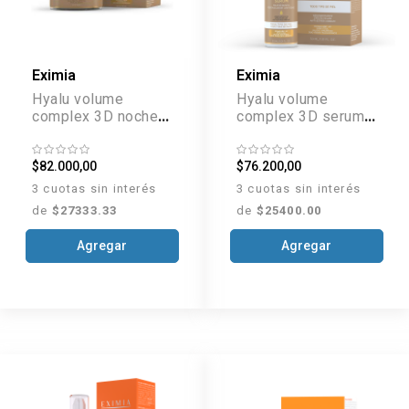
Eximia
Eximia
Hyalu volume
Hyalu volume
complex 3D noche
complex 3D serum
todo tipo de piel x
todo tipo de piel x
50 g
30 ml
$82.000,00
$76.200,00
3 cuotas sin interés
3 cuotas sin interés
de
$27333.33
de
$25400.00
Agregar
Agregar