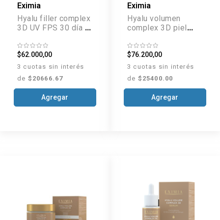
Eximia
Eximia
Hyalu filler complex
Hyalu volumen
3D UV FPS 30 día x
complex 3D piel
50 g
seca x 50 g
$62.000,00
$76.200,00
3 cuotas sin interés
3 cuotas sin interés
de
$20666.67
de
$25400.00
Agregar
Agregar