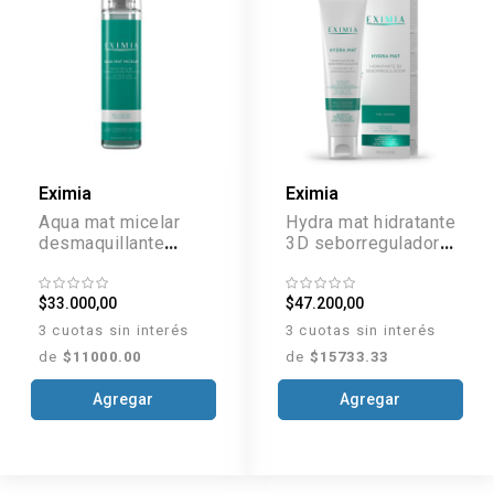
Eximia
Eximia
Aqua mat micelar
Hydra mat hidratante
desmaquillante
3D seborregulador x
matificante x 200 ml
40 g
$33.000,00
$47.200,00
3 cuotas sin interés
3 cuotas sin interés
de
$11000.00
de
$15733.33
Agregar
Agregar