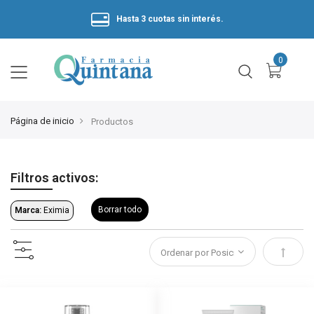
Hasta 3 cuotas sin interés.
Página de inicio
Productos
Filtros activos:
Borrar todo
Marca:
Eximia
Estable