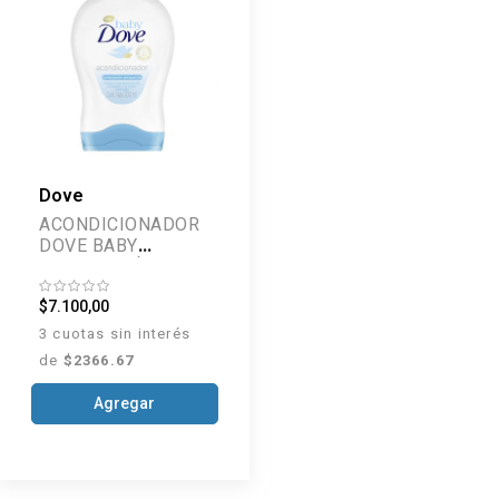
Dove
ACONDICIONADOR
DOVE BABY
HUMECTACÍON
ENRIQUECIDA 200
$7.100,00
ML
3 cuotas sin interés
de
$2366.67
Agregar