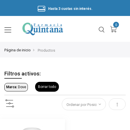
Hasta 3 cuotas sin interés.
Página de inicio
Productos
Filtros activos:
Borrar todo
Marca:
Dove
Estable