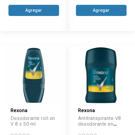
Agregar
Agregar
Rexona
Rexona
Desodorante roll on
Antitranspirante V8
V 8 x 50 ml
desodorante en
barra x 50 g