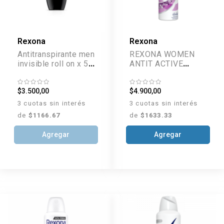
Rexona
Rexona
Antitranspirante men
REXONA WOMEN
invisible roll on x 50
ANTIT ACTIVE
ml
EMOTION AEROSOL
X 150ML
$3.500,00
$4.900,00
3 cuotas sin interés
3 cuotas sin interés
de
$1166.67
de
$1633.33
Agregar
Agregar