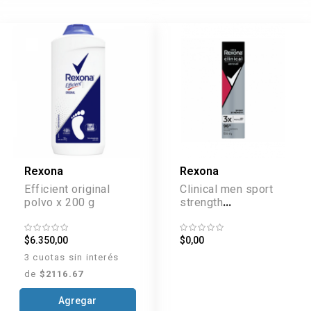
Rexona
Rexona
Efficient original
Clinical men sport
polvo x 200 g
strength
antititranspirante
aerosol x 67 g
$6.350,00
$0,00
3 cuotas sin interés
de
$2116.67
Agregar