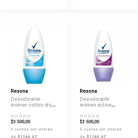
Rexona
Rexona
Desodorante
Desodorante
women cotton dry
women active
roll on x 50 ml
emotion roll on x 50
ml
$3.500,00
$3.500,00
3 cuotas sin interés
3 cuotas sin interés
de
$1166.67
de
$1166.67