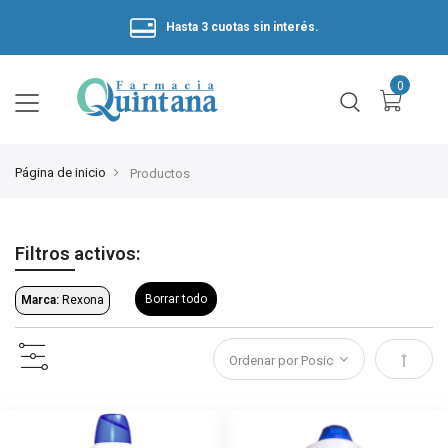
Hasta 3 cuotas sin interés.
Página de inicio
Productos
Filtros activos:
Borrar todo
Marca:
Rexona
Estable