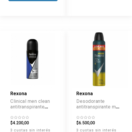
Rexona
Rexona
Clinical men clean
Desodorante
antitranspirante
antitranspirante men
aerosol x 33,5 g
x 148 g
$4.200,00
$6.500,00
3 cuotas sin interés
3 cuotas sin interés