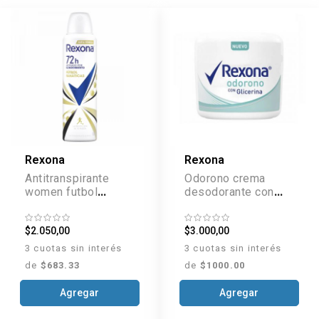
Rexona
Rexona
Antitranspirante
Odorono crema
women futbol
desodorante con
fanáticas aerosol x
glicerina x 60 g
150 ml
$2.050,00
$3.000,00
3 cuotas sin interés
3 cuotas sin interés
de
$683.33
de
$1000.00
Agregar
Agregar