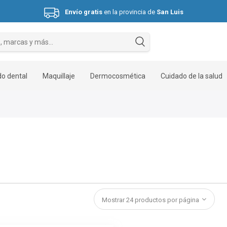
Envío gratis
en la provincia de
San Luis
Hasta 3 cuotas sin interés.
o dental
Maquillaje
Dermocosmética
Cuidado de la salud