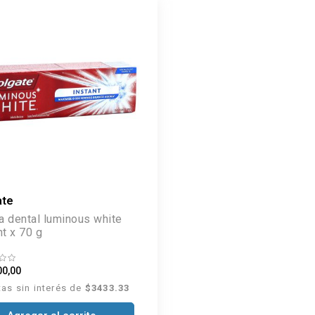
ate
 dental luminous white
nt x 70 g
00,00
tas sin interés de
$3433.33