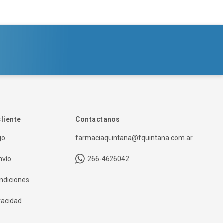
cliente
Contactanos
go
farmaciaquintana@fquintana.com.ar
nvío
266-4626042
ndiciones
ivacidad