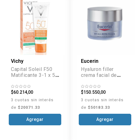
Vichy
Eucerin
Capital Soleil F50
Hyaluron filler
Matificante 3-1 x 50
crema facial de
ml
noche x 50 ml
$60.214,00
$150.550,00
3 cuotas sin interés
3 cuotas sin interés
de
$20071.33
de
$50183.33
Agregar
Agregar