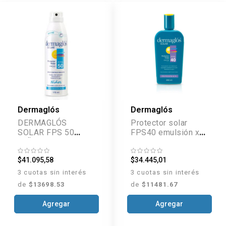
Dermaglós
Dermaglós
DERMAGLÓS
Protector solar
SOLAR FPS 50
FPS40 emulsión x
NIÑO SPRAY 170
250 ml
ML
$41.095,58
$34.445,01
3 cuotas sin interés
3 cuotas sin interés
de
$13698.53
de
$11481.67
Agregar
Agregar