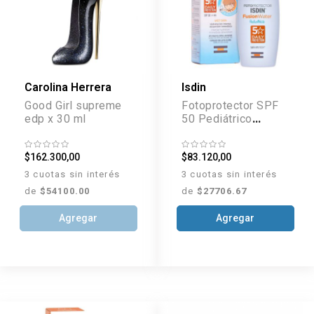
Carolina Herrera
Isdin
Good Girl supreme
Fotoprotector SPF
edp x 30 ml
50 Pediátrico
Fusion Water x 50
ml
$162.300,00
$83.120,00
3 cuotas sin interés
3 cuotas sin interés
de
$54100.00
de
$27706.67
Agregar
Agregar