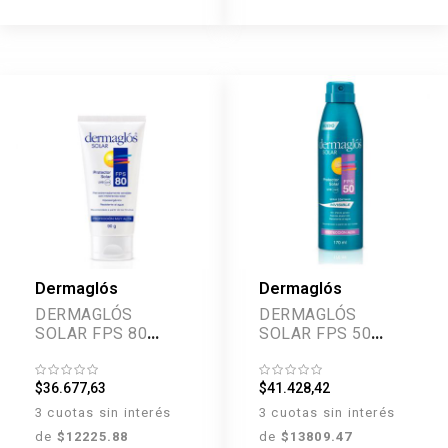
Dermaglós
Dermaglós
DERMAGLÓS
DERMAGLÓS
SOLAR FPS 80
SOLAR FPS 50
CREMA 90 GR
SPRAY CONTINUO
170 ML
$36.677,63
$41.428,42
3 cuotas sin interés
3 cuotas sin interés
de
$12225.88
de
$13809.47