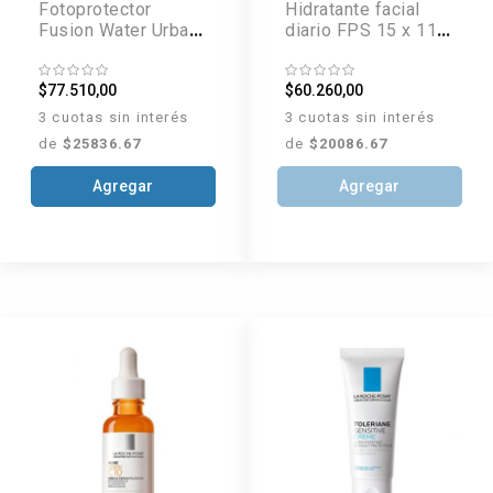
Fotoprotector
Hidratante facial
Fusion Water Urban
diario FPS 15 x 118
FPS 30 x 50 ml
ml
$77.510,00
$60.260,00
3 cuotas sin interés
3 cuotas sin interés
de
$25836.67
de
$20086.67
Agregar
Agregar