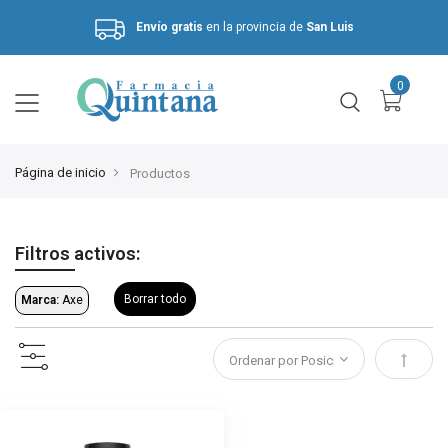
Envío gratis
en la provincia de
San Luis
Hasta 3 cuotas sin interés.
Página de inicio
Productos
Filtros activos:
Borrar todo
Marca:
Axe
Estable