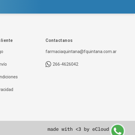
cliente
Contactanos
go
farmaciaquintana@fquintana.com.ar
nvío
266-4626042
ndiciones
ivacidad