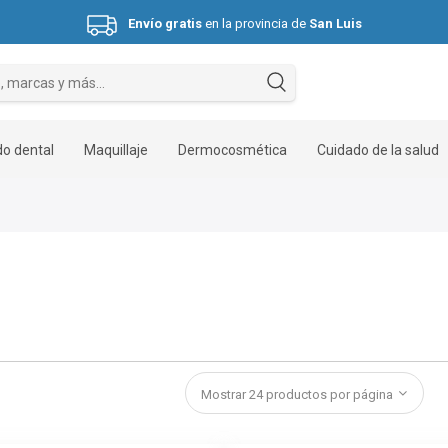
Envío gratis
en la provincia de
San Luis
Hasta 3 cuotas sin interés.
o dental
Maquillaje
Dermocosmética
Cuidado de la salud