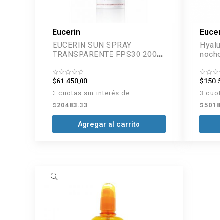
Eucerin
Eucer
EUCERIN SUN SPRAY
Hyalu
TRANSPARENTE FPS30 200
noche
ML
$61.450,00
$150.
3 cuotas sin interés de
3 cuo
$20483.33
$5018
Agregar al carrito