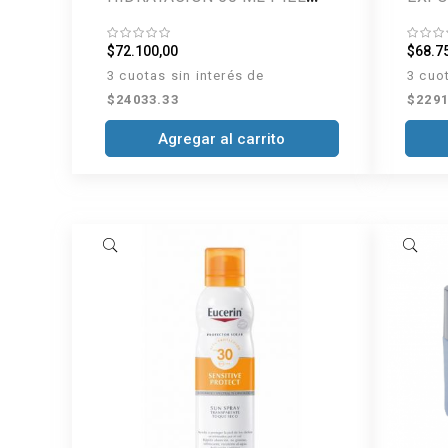
SECA
$72.100,00
$68.7
3 cuotas sin interés de
3 cuo
$24033.33
$2291
Agregar al carrito