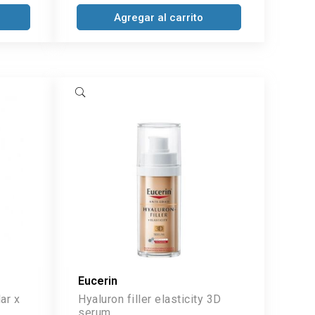
Agregar al carrito
Eucerin
ar x
Hyaluron filler elasticity 3D
serum