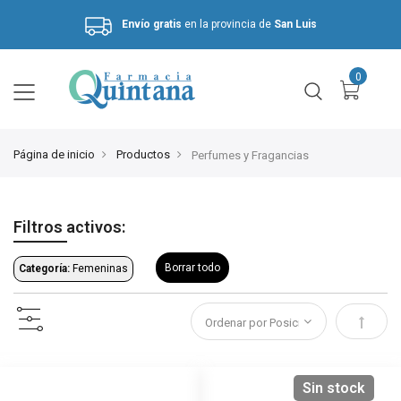
Envío gratis
en la provincia de
San Luis
Hasta 3 cuotas sin interés.
Página de inicio
Productos
Perfumes y Fragancias
Filtros activos:
Borrar todo
Categoría:
Femeninas
Estable
Sin stock