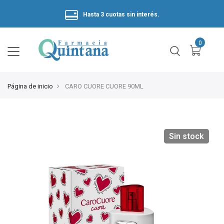
Hasta 3 cuotas sin interés.
Página de inicio
CARO CUORE CUORE 90ML
Sin stock
Sin stock