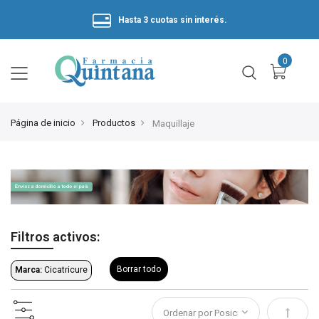
Hasta 3 cuotas sin interés.
Página de inicio
Productos
Maquillaje
Filtros activos:
Borrar todo
Marca:
Cicatricure
Estable