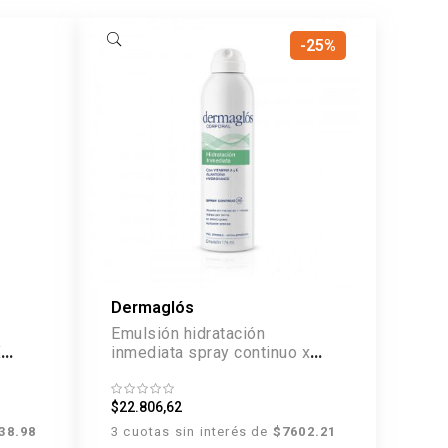
-25%
Dermaglós
Emulsión hidratación
X
inmediata spray continuo x
175ml
$22.806,62
38.98
3 cuotas sin interés de
$7602.21