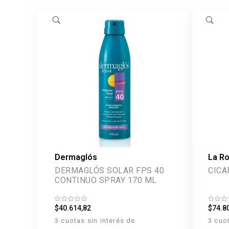
Dermaglós
La R
DERMAGLÓS SOLAR FPS 40
CICA
CONTINUO SPRAY 170 ML
$40.614,82
$74.8
3 cuotas sin interés de
3 cuo