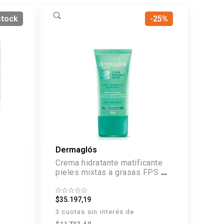
stock
-25%
Dermaglós
Crema hidratante matificante
pieles mixtas a grasas FPS 30
x 50 g
$35.197,19
3 cuotas sin interés de
$11732.40