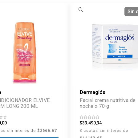
Sin 
e
Dermaglós
DICIONADOR ELVIVE
Facial crema nutritiva de
DREAM LONG 200 ML
noche x 70 g
0,00
$33.490,34
tas sin interés de
$2666.67
3 cuotas sin interés de
$11163.45