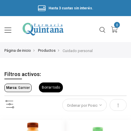
Hasta 3 cuotas sin interés.
Página de inicio
Productos
Cuidado personal
Filtros activos:
Borrar todo
Marca:
Garnier
Estable