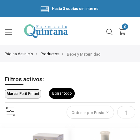
Hasta 3 cuotas sin interés.
Página de inicio
Productos
Bebe y Maternidad
Filtros activos:
Borrar todo
Marca:
Petit Enfant
Estable