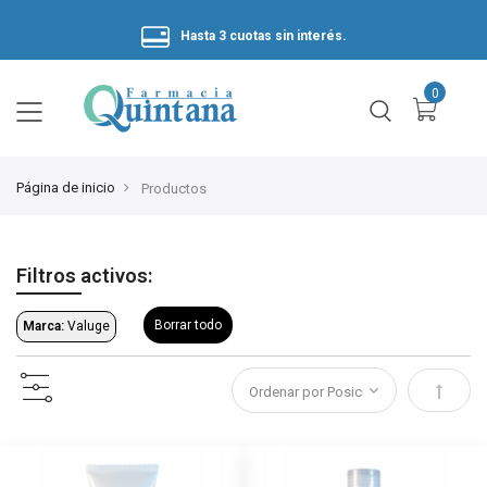
Hasta 3 cuotas sin interés.
Página de inicio
Productos
Filtros activos:
Borrar todo
Marca:
Valuge
Estable