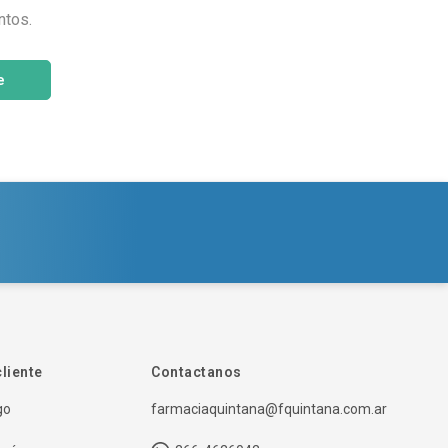
ntos.
e
cliente
Contactanos
go
farmaciaquintana@fquintana.com.ar