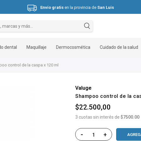
Envío gratis
en la provincia de
San Luis
Hasta 3 cuotas sin interés.
o dental
Maquillaje
Dermocosmética
Cuidado de la salud
o control de la caspa x 120 ml
Valuge
Shampoo control de la ca
$22.500,00
3 cuotas sin interés de
$7500.00
-
+
AGREG