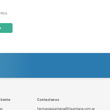
ntos.
e
cliente
Contactanos
go
farmaciaquintana@fquintana.com.ar