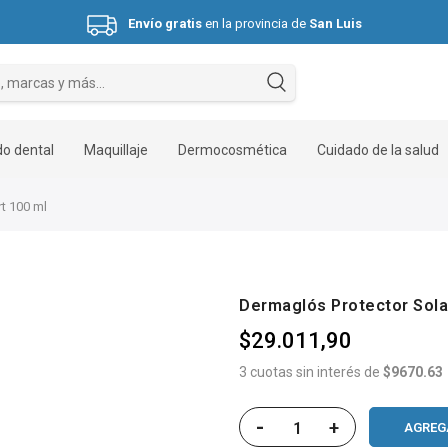
Envío gratis
en la provincia de
San Luis
Hasta 3 cuotas sin interés.
o dental
Maquillaje
Dermocosmética
Cuidado de la salud
t 100 ml
Dermaglós Protector Sola
$29.011,90
3 cuotas sin interés de
$9670.63
-
+
AGREG