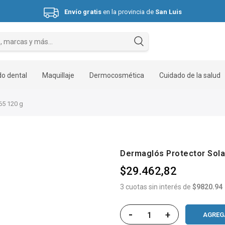
Envío gratis
en la provincia de
San Luis
Hasta 3 cuotas sin interés.
o dental
Maquillaje
Dermocosmética
Cuidado de la salud
65 120 g
Dermaglós Protector Sola
$29.462,82
3 cuotas sin interés de
$9820.94
-
+
AGREG