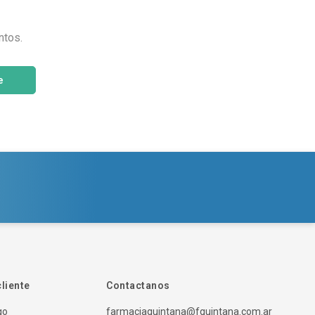
ntos.
e
cliente
Contactanos
go
farmaciaquintana@fquintana.com.ar