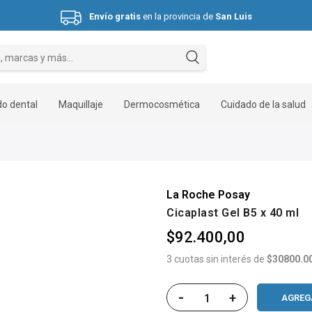
Envío gratis
en la provincia de
San Luis
Hasta 3 cuotas sin interés.
o dental
Maquillaje
Dermocosmética
Cuidado de la salud
La Roche Posay
Cicaplast Gel B5 x 40 ml
$92.400,00
3 cuotas sin interés de
$30800.0
-
+
AGREG