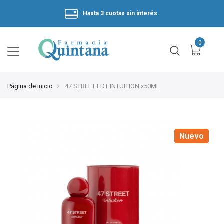
Hasta 3 cuotas sin interés.
Página de inicio
47 STREET EDT INTUITION x50ML
Nuevo
Nuevo