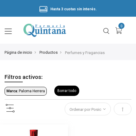
Hasta 3 cuotas sin interés.
Página de inicio
Productos
Perfumes y Fragancias
Filtros activos:
Borrar todo
Marca:
Paloma Herrera
Estable