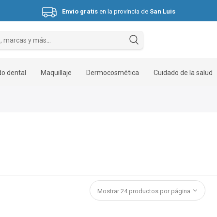
Envío gratis
en la provincia de
San Luis
Hasta 3 cuotas sin interés.
o dental
Maquillaje
Dermocosmética
Cuidado de la salud