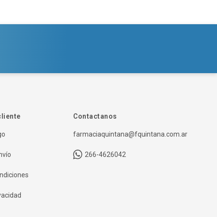
cliente
Contactanos
go
farmaciaquintana@fquintana.com.ar
nvío
266-4626042
ndiciones
ivacidad