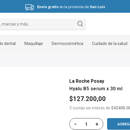
Envío gratis
en la provincia de
San Luis
Hasta 3 cuotas sin interés.
o dental
Maquillaje
Dermocosmética
Cuidado de la salud
La Roche Posay
Hyalu B5 serum x 30 ml
$127.200,00
3 cuotas sin interés de
$42400.0
-
+
AGREG