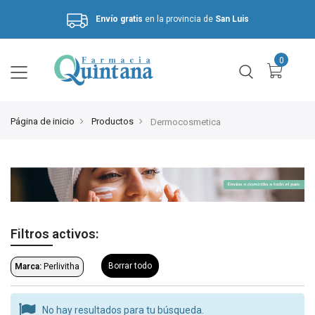
Envío gratis
en la provincia de
San Luis
Hasta 3 cuotas sin interés.
Página de inicio
Productos
Dermocosmetica
Filtros activos:
Borrar todo
Marca:
Perlivitha
No hay resultados para tu búsqueda.