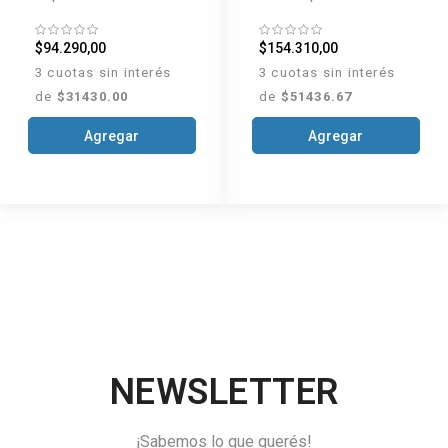
Age FPS50 x 40ml
de día x 50 ml
$94.290,00
$154.310,00
3 cuotas sin interés
3 cuotas sin interés
de
$31430.00
de
$51436.67
Agregar
Agregar
NEWSLETTER
¡Sabemos lo que querés!