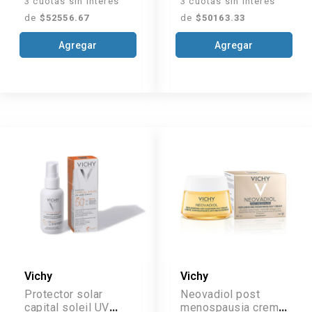
3 cuotas sin interés
3 cuotas sin interés
de
$52556.67
de
$50163.33
Agregar
Agregar
Vichy
Vichy
Protector solar
Neovadiol post
capital soleil UV
menospausia crema