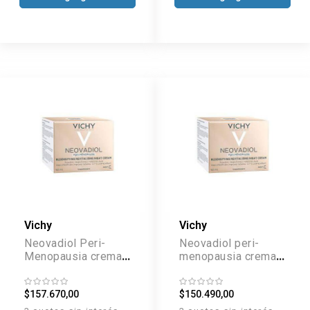
Vichy
Vichy
Neovadiol Peri-
Neovadiol peri-
Menopausia crema
menopausia crema
de Noche x 50 ml
de día piel normal a
mixta x 50 ml
$157.670,00
$150.490,00