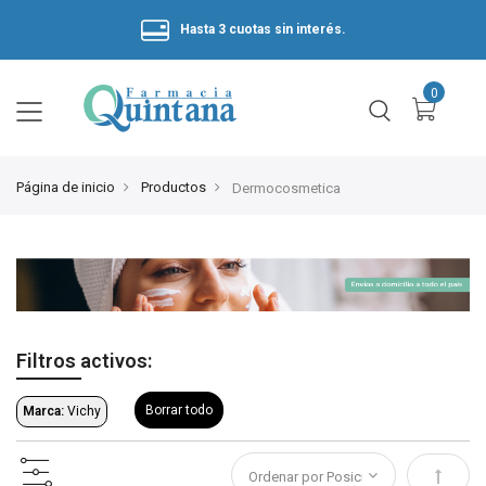
Hasta 3 cuotas sin interés.
Página de inicio
Productos
Dermocosmetica
Filtros activos:
Borrar todo
Marca:
Vichy
Estable