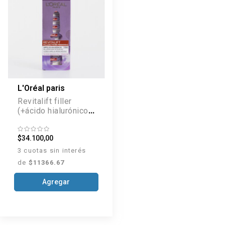
L'Oréal paris
Revitalift filler
(+ácido hialurónico)
tratamiento 7 días
ampollas
$34.100,00
3 cuotas sin interés
de
$11366.67
Agregar