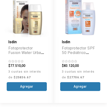
Isdin
Isdin
Fotoprotector
Fotoprotector SPF
Fusion Water Urban
50 Pediátrico
FPS 30 x 50 ml
Fusion Water x 50
ml
$77.510,00
$83.120,00
3 cuotas sin interés
3 cuotas sin interés
de
$25836.67
de
$27706.67
Agregar
Agregar