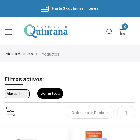
Hasta 3 cuotas sin interés.
Página de inicio
Productos
Filtros activos:
Borrar todo
Marca:
Isdin
Estable