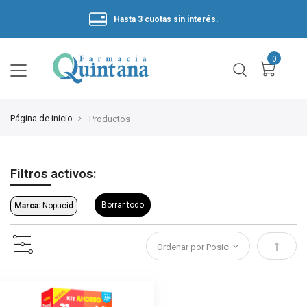
Hasta 3 cuotas sin interés.
Página de inicio
Productos
Filtros activos:
Borrar todo
Marca:
Nopucid
Estable