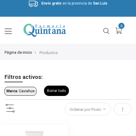
Hasta 3 cuotas sin interés.
Página de inicio
Productos
Filtros activos:
Borrar todo
Marca:
Caviahue
Estable