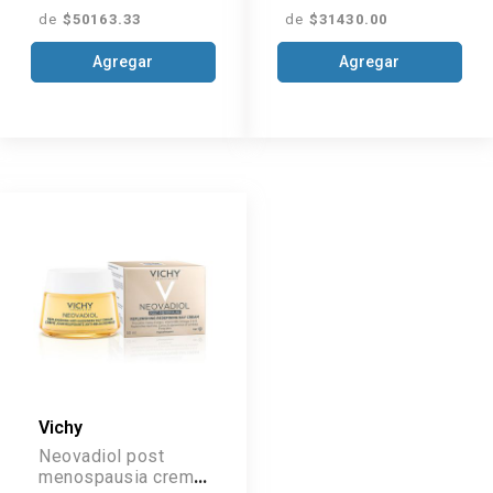
de
$50163.33
de
$31430.00
Agregar
Agregar
Vichy
Neovadiol post
menospausia crema