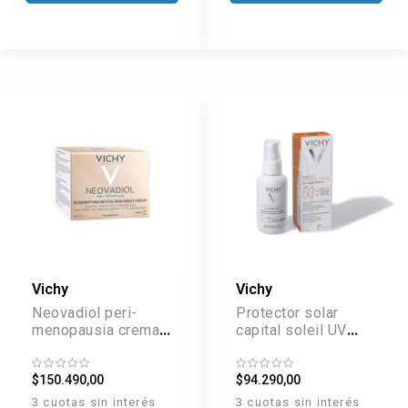
Vichy
Vichy
Neovadiol peri-
Protector solar
menopausia crema
capital soleil UV
de día piel normal a
Age FPS50 x 40ml
mixta x 50 ml
$150.490,00
$94.290,00
3 cuotas sin interés
3 cuotas sin interés