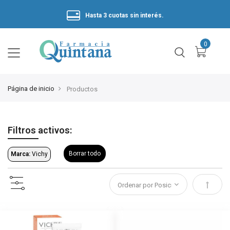
Hasta 3 cuotas sin interés.
Página de inicio
Productos
Filtros activos:
Borrar todo
Marca:
Vichy
Estable